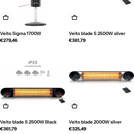
Toevoegen Aan Winkelwagen
Toevoegen Aan Winkelwage
Veito Sigma 1700W
Veito blade S 2500W silver
Normale
€279,46
Normale
€361,79
prijs
prijs
Toevoegen Aan Winkelwagen
Toevoegen Aan Winkelwage
Veito blade S 2500W Black
Veito blade 2000W silver
Normale
€361,79
Normale
€325,49