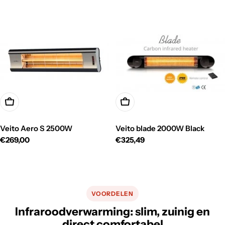
prijs
prijs
Toevoegen Aan Winkelwagen
Toevoegen Aan Winkelwage
Veito Aero S 2500W
Veito blade 2000W Black
Normale
€269,00
Normale
€325,49
prijs
prijs
VOORDELEN
Infraroodverwarming: slim, zuinig en
direct comfortabel