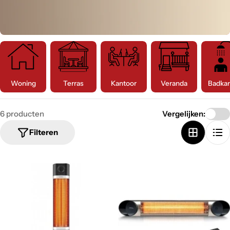
t
i
e
:
Woning
Terras
Kantoor
Veranda
Badka
6 producten
Vergelijken:
Filteren