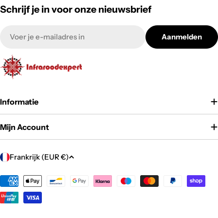
Schrijf je in voor onze nieuwsbrief
E-
Aanmelden
mail
Informatie
Mijn Account
L
Frankrijk (EUR €)
a
n
Betaalmethoden
d
/