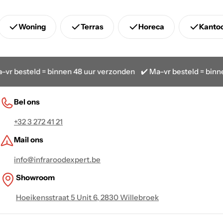
Woning
Terras
Horeca
Kanto
–vr besteld = binnen 48 uur verzonden
✔️ Ma–vr besteld = binn
Bel ons
+32 3 272 41 21
Mail ons
info@infraroodexpert.be
Showroom
Hoeikensstraat 5 Unit 6, 2830 Willebroek