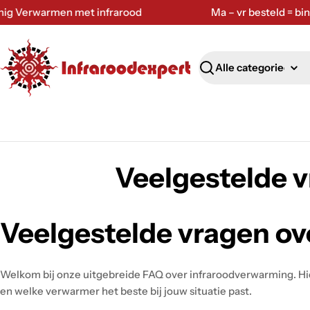
Ga
Verwarmen met infrarood
Ma – vr besteld = binnen
naar
inhoud
Zoeken
Veelgestelde 
Veelgestelde vragen o
Welkom bij onze uitgebreide FAQ over infraroodverwarming. Hie
en welke verwarmer het beste bij jouw situatie past.