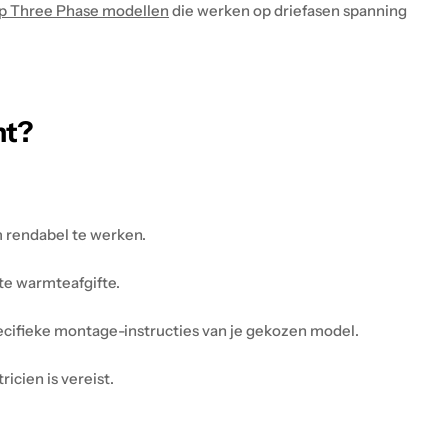
p Three Phase modellen
die werken op driefasen spanning
nt?
m rendabel te werken.
te warmteafgifte.
cifieke montage-instructies van je gekozen model.
icien is vereist.