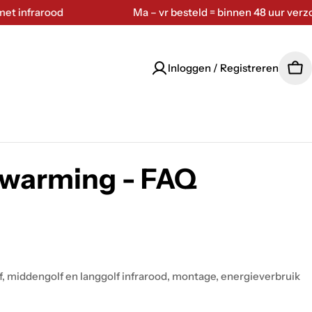
nfrarood
Ma – vr besteld = binnen 48 uur verzonde
Inloggen / Registreren
Wi
rwarming - FAQ
g
, middengolf en langgolf infrarood, montage, energieverbruik