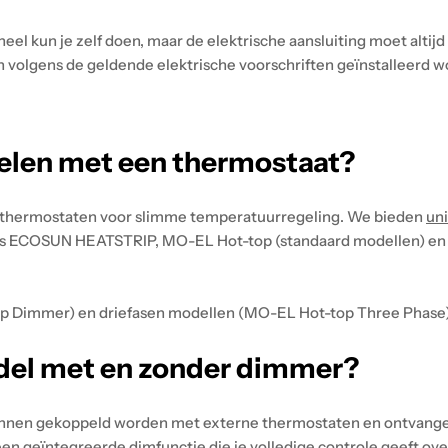
l kun je zelf doen, maar de elektrische aansluiting moet altijd
 volgens de geldende elektrische voorschriften geïnstalleerd w
elen met een thermostaat?
 thermostaten voor slimme temperatuurregeling. We bieden
un
ls ECOSUN HEATSTRIP, MO-EL Hot-top (standaard modellen) en H
 Dimmer) en driefasen modellen (MO-EL Hot-top Three Phase)
odel met en zonder dimmer?
nnen gekoppeld worden met externe thermostaten en ontvange
n geïntegreerde dimfunctie die je volledige controle geeft ov