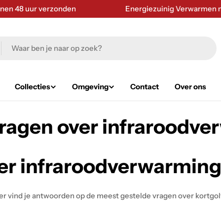
 48 uur verzonden
Energiezuinig Verwarmen met i
Collecties
Omgeving
Contact
Over ons
vragen over infraroodve
ver infraroodverwarmin
r vind je antwoorden op de meest gestelde vragen over kortgolf