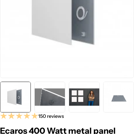
Media 0 openen in pop-up
150 reviews
Ecaros 400 Watt metal panel