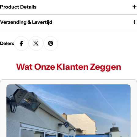
Product Details
Verzending & Levertijd
Delen:
Wat Onze Klanten Zeggen
Erik
Ondertussen meerdere infraroodpanelen gekocht bij
Infraroodexpert. Het deel expert in de benaming mag je
letterlijk nemen want de uitleg die ze geven is zeer duidelijk
en geen moeite is hen teveel. Deze mensen doen hun job