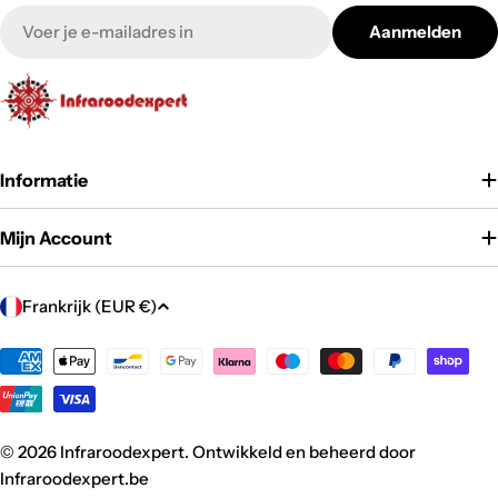
E-
Aanmelden
mail
Informatie
Mijn Account
L
Frankrijk (EUR €)
a
n
Betaalmethoden
d
/
r
© 2026
Infraroodexpert
. Ontwikkeld en beheerd door
e
Infraroodexpert.be