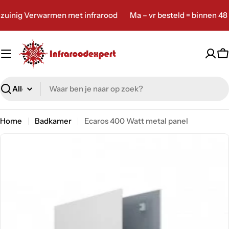
Ga
 Verwarmen met infrarood
Ma – vr besteld = binnen 48 uur v
naar
inhoud
W
Zoeken
Home
Badkamer
Ecaros 400 Watt metal panel
Ga
naar
productinformatie