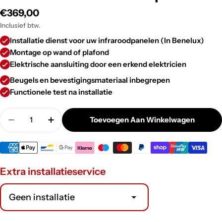
Normale
€369,00
prijs
Inclusief btw.
Installatie dienst voor uw infraroodpanelen (In Benelux)
Montage op wand of plafond
Elektrische aansluiting door een erkend elektricien
Beugels en bevestigingsmateriaal inbegrepen
Functionele test na installatie
Aantal
Toevoegen Aan Winkelwagen
Aantal Verlagen Voor Ecaros 400 Watt Metal Pane
Aantal Verhogen Voor Ecaros 400 Watt M
Extra installatieservice
Geen installatie