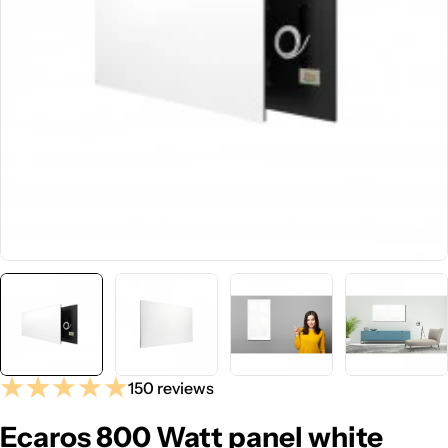
Media 0 openen in pop-up
150 reviews
Ecaros 800 Watt panel white