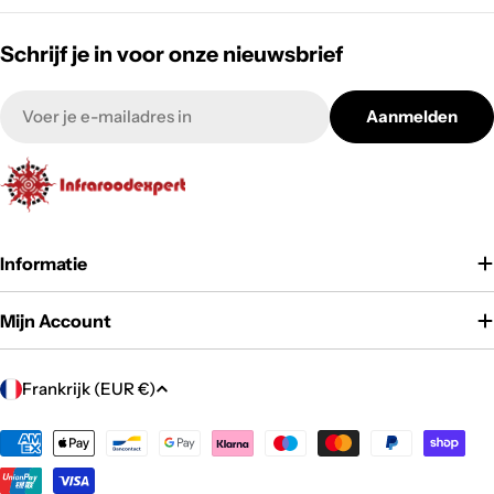
Schrijf je in voor onze nieuwsbrief
E-
Aanmelden
mail
Informatie
Mijn Account
L
Frankrijk (EUR €)
a
n
Betaalmethoden
d