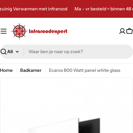
Ga
Verwarmen met infrarood
Ma – vr besteld = binnen 48 uur ve
naar
inhoud
W
Zoeken
Home
Badkamer
Ecaros 800 Watt panel white glass
Ga
naar
productinformatie