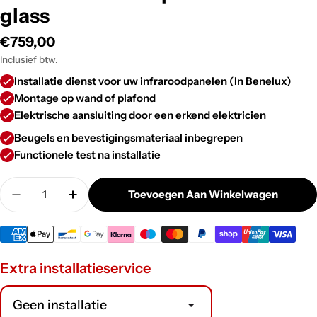
glass
Normale
€759,00
prijs
Inclusief btw.
Installatie dienst voor uw infraroodpanelen (In Benelux)
Montage op wand of plafond
Elektrische aansluiting door een erkend elektricien
Beugels en bevestigingsmateriaal inbegrepen
Functionele test na installatie
Aantal
Toevoegen Aan Winkelwagen
Aantal Verlagen Voor Ecaros 800 Wa
Aan
Extra installatieservice
Geen installatie