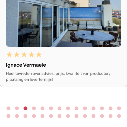
Erik
Ondertussen meerdere infraroodpanelen gekocht bij
Infraroodexpert. Het deel expert in de benaming mag je
letterlijk nemen want de uitleg die ze geven is zeer duidelijk
en geen moeite is hen teveel. Deze mensen doen hun job
graag en dat voel je. Ze brengen letterlijk warmte en licht in
uw leven. Een echte aanrader! Bedankt 🙏